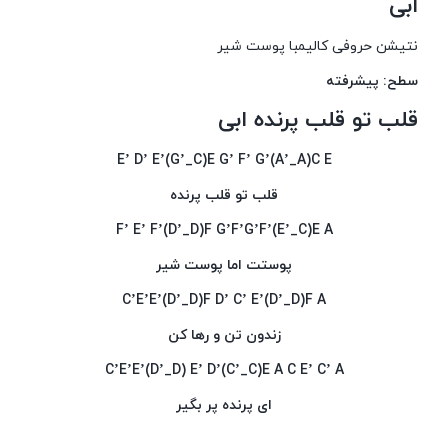
ابی
نتیشن حروفی کالیمبا پوست شیر
سطح: پیشرفته
قلب تو قلب پرنده ابی
E’ D’ E’(G’_C)E G’ F’ G’(A’_A)C E
قلب تو قلب پرنده
F’ E’ F’(D’_D)F G’F’G’F’(E’_C)E A
پوستت اما پوست شیر
C’E’E’(D’_D)F D’ C’ E’(D’_D)F A
زندون تن و رها کن
C’E’E’(D’_D) E’ D’(C’_C)E A C E’ C’ A
ای پرنده پر بگیر