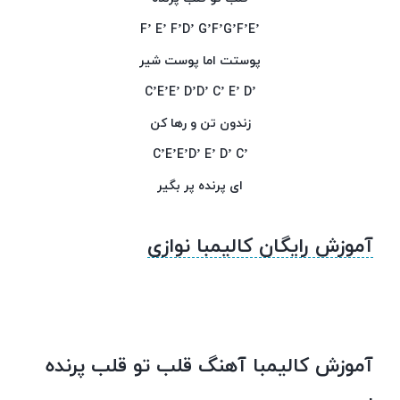
’F’ E’ F’D’ G’F’G’F’E
پوستت اما پوست شیر
’C’E’E’ D’D’ C’ E’ D
زندون تن و رها کن
’C’E’E’D’ E’ D’ C
ای پرنده پر بگیر
آموزش رایگان کالیمبا نوازی
آموزش کالیمبا آهنگ قلب تو قلب پرنده