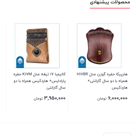
محصولات پیشنهادی
هارپیکا حفره گوزن مدل H17BR
کالیمبا ۱۷ تیغه مدل K17M حفره
سا
همراه با دو سال گارانتی+
پارادایس+ هاردکیس همراه با دو
هاردکیس
سال گارانتی
00
3,950,000
6,000,000
تومان
تومان