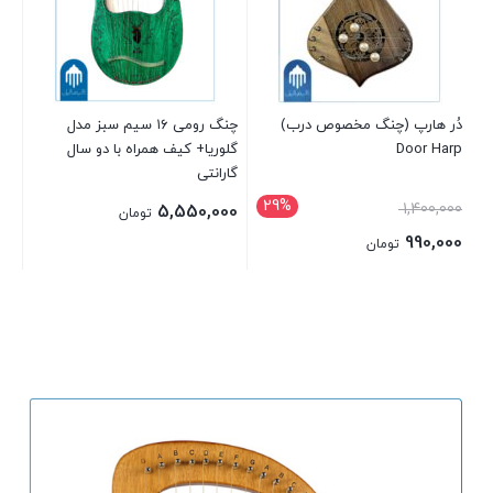
گار
00
دُر هارپ (چنگ مخصوص درب)
چنگ رومی ۱۶ سیم سبز مدل
Door Harp
گلوریا+ کیف همراه با دو سال
گارانتی
29%
قیمت
1,400,000
5,550,000
تومان
اصلی
990,000
تومان
1,400,000 تومان
قیمت
بود.
فعلی
990,000 تومان
است.