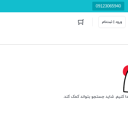
09123065940
ورود | ثبت‌نام
دا کنیم. شاید جستجو بتواند کمک کند.