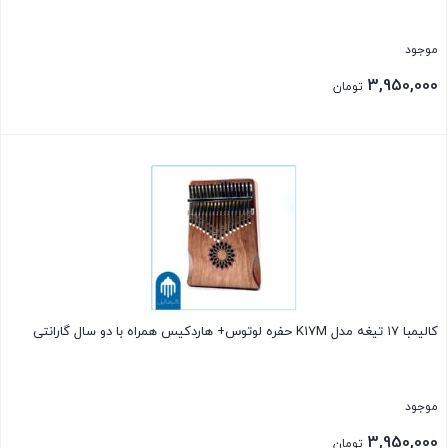
موجود
3,950,000
تومان
بستن
کالیمبا ۱۷ تیغه مدل K17M حفره لوتوس+ هاردکیس همراه با دو سال گارانتی
موجود
3,950,000
تومان