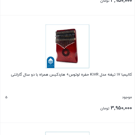
3,950,000
تومان
بستن
کالیمبا ۱۷ تیغه مدل K17R حفره لوتوس+ هاردکیس همراه با دو سال گارانتی
5
موجود
3,950,000
تومان
بستن