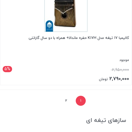
کالیمبا ۱۷ تیغه مدل K17H حفره ماندالا+ همراه با دو سال گارانتی
موجود
5%
2,950,000
2,790,000
تومان
بستن
2
1
سازهای تیغه ای