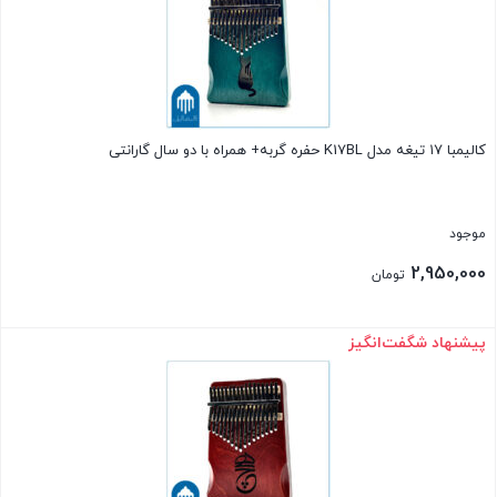
کالیمبا ۱۷ تیغه مدل K17BL حفره گربه+ همراه با دو سال گارانتی
موجود
2,950,000
تومان
پیشنهاد شگفت‌انگیز
بستن