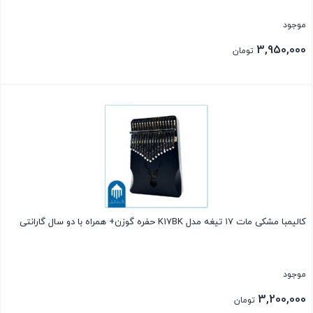
موجود
3,950,000
تومان
بستن
کالیمبا مشکی مات ۱۷ تیغه مدل K17BK حفره گوزن+ همراه با دو سال گارانتی
موجود
3,200,000
تومان