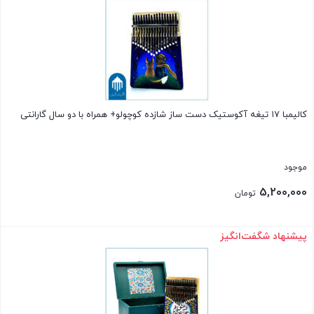
فعلی
4,790,000 تومان
است.
کالیمبا ۱۷ تیغه آکوستیک دست ساز شازده کوچولو+ همراه با دو سال گارانتی
موجود
5,200,000
تومان
پیشنهاد شگفت‌انگیز
بستن