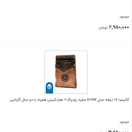
موجود
2,950,000
تومان
بستن
کالیمبا ۱۷ تیغه مدل K17M حفره زودیاک+ هاردکیس همراه با دو سال گارانتی
موجود