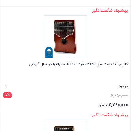
پیشنهاد شگفت‌انگیز
بستن
کالیمبا ۱۷ تیغه مدل K17R حفره ماندالا+ همراه با دو سال گارانتی
4
موجود
5%
2,950,000
2,790,000
تومان
پیشنهاد شگفت‌انگیز
بستن