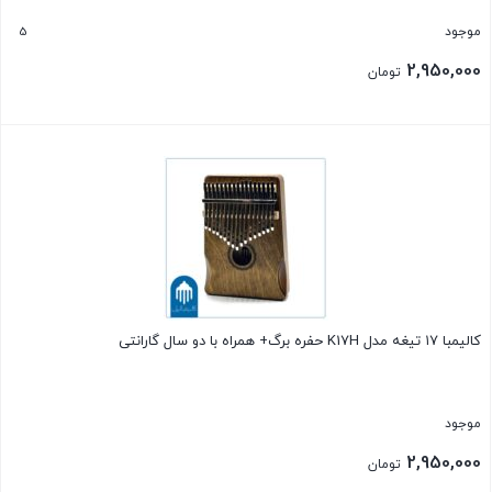
5
موجود
2,950,000
تومان
بستن
کالیمبا ۱۷ تیغه مدل K17H حفره برگ+ همراه با دو سال گارانتی
موجود
2,950,000
تومان