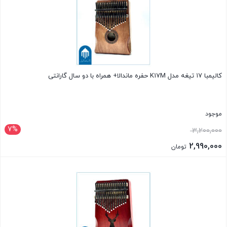
کالیمبا ۱۷ تیغه مدل K17M حفره ماندالا+ همراه با دو سال گارانتی
موجود
7%
3,200,000
2,990,000
تومان
بستن