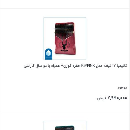
بستن
کالیمبا ۱۷ تیغه مدل K17PINK حفره گوزن+ همراه با دو سال گارانتی
موجود
2,950,000
تومان
بستن