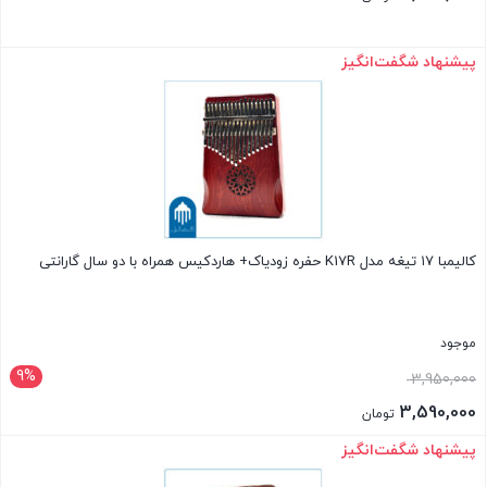
پیشنهاد شگفت‌انگیز
بستن
کالیمبا ۱۷ تیغه مدل K17R حفره زودیاک+ هاردکیس همراه با دو سال گارانتی
موجود
9%
3,950,000
3,590,000
تومان
پیشنهاد شگفت‌انگیز
بستن