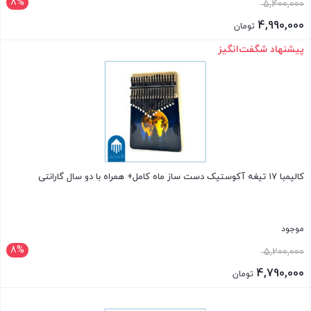
8%
قیمت
5,400,000
اصلی
4,990,000
تومان
5,400,000 تومان
قیمت
پیشنهاد شگفت‌انگیز
بستن
بود.
فعلی
4,990,000 تومان
است.
کالیمبا ۱۷ تیغه آکوستیک دست ساز ماه کامل+ همراه با دو سال گارانتی
موجود
8%
قیمت
5,200,000
اصلی
4,790,000
تومان
5,200,000 تومان
قیمت
بستن
بود.