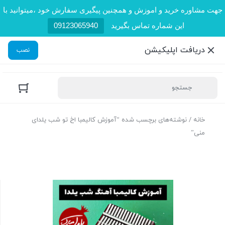
جهت مشاوره خرید و اموزش و همچنین پیگیری سفارش خود ،میتوانید با
این شماره تماس بگیرید
09123065940
دریافت اپلیکیشن
نصب
خانه
/ نوشته‌های برچسب شده “آموزش کالیمبا اخ تو شب یلدای
منی”