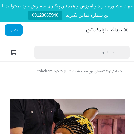
جهت مشاوره خرید و اموزش و همچنین پیگیری سفارش خود ،میتوانید با
این شماره تماس بگیرید
09123065940
دریافت اپلیکیشن
نصب
خانه
/ نوشته‌های برچسب شده “ساز شکره shekere”