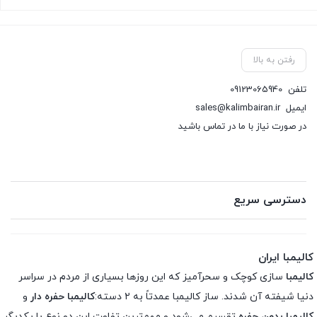
رفتن به بالا
تلفن
09123065940
ایمیل
sales@kalimbairan.ir
در صورت نیاز با ما در تماس باشید
دسترسی سریع
کالیمبا ایران
کالیمبا
سازی کوچک و سحرآمیز که این روزها بسیاری از مردم در سراسر
دنیا شیفته آن شدند. ساز کالیمبا عمدتاً به ۲ دسته:
کالیمبا حفره دار
و
کالیمبا بدون حفره
تقسیم می‌شود و مهم‌ترین تفاوت این دو نوع با یکدیگر