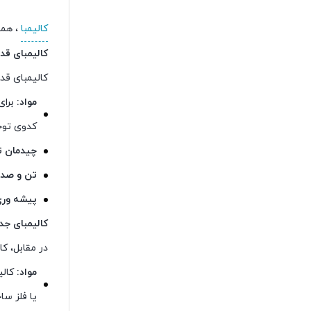
کالیمبا
، همچ
کالیمبای ق
کالیمبای قد
مواد:
برای
کدوی توخ
چیدمان ت
تن و صدا
پیشه وری
کالیمبای ج
در مقابل، ک
مواد:
کالی
یا فلز سا