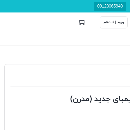
09123065940
ورود | ثبت‌نام
مبای جدید (مدرن)