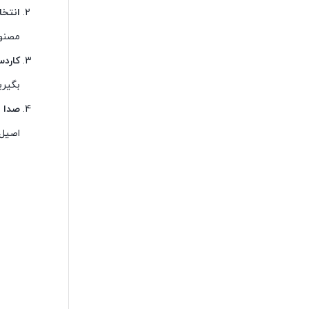
انتخا
مصنوع
کاردس
بگیری
صدا 
اصیل 