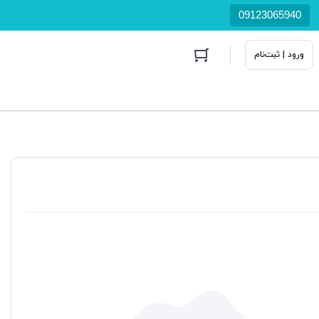
09123065940
ورود | ثبت‌نام