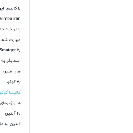
۱٫ کالیمبا ایران
را در خود ج
مهارت شما ا
۲٫ Smaiger
اسمایگر به د
های طنین ان
۳٫ کوکو
کالیمبا کوکو
ها و ژانرها
۴٫ آلتین