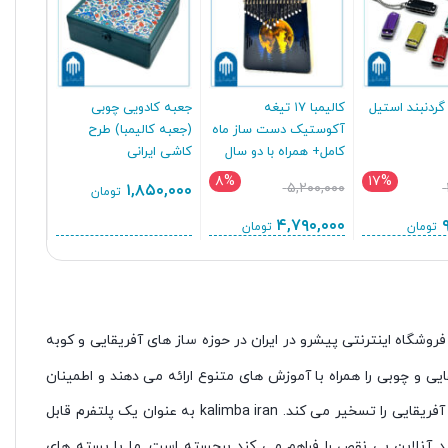
همراه با
۰,۰۰۰
ردنبند استیل
کالیمبا ۱۷ تیغه
جعبه کادویی چوبی
آکوستیک دست ساز ماه
(جعبه کالیمبا) طرح
کامل+ همراه با دو سال
کاشی ایرانی
گارانتی
۸%
۱۷%
۵,۲۰۰,۰۰۰
۱,۸۵۰,۰۰۰
تومان
۴,۷۹۰,۰۰۰
تومان
تومان
روشگاه اینترنتی پیشرو در ایران در حوزه ساز های آفریقایی و کوبه
یی و چوبی را همراه با آموزش های متنوع ارائه می دهند و اطمینان
حاصل می کنند که علاقه مندان به سازهایی دسترسی دارند که واقعاً ماهیت سنت های آفریقایی را تسخیر می کند. kalimba iran به عنوان یک پلتفرم قابل
د آنلاین بی نقص را فراهم می کند برجسته است. ما با بسته های