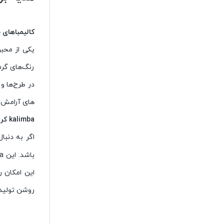
کالیمباهای 
رنگ‌های گرم
در طرح‌ها و
های آرامش 
kalimba کریستالی : ملودی درخشان
اگر به دنب
این امکان ر
روشن تولید م