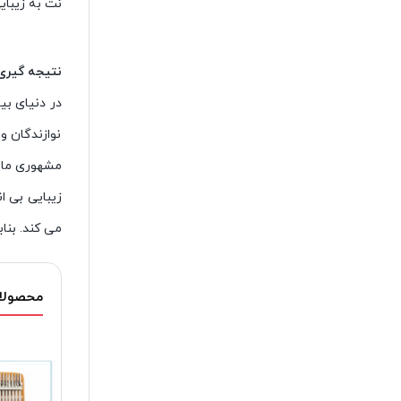
نت به زیبای
نتیجه گیری 
نوازندگان و
مشهوری مانند kalimba iran، اسمایگر، کوکو یا آلتین بپردازید، الهامات هنری ر
می کند. بناب
محصولات