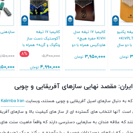
یمبا ۱۷ تیغه پکنیو
کالیمبا ۱۷ تیغه مدل
کالیمبا ۱۷ تیغه
سازدهنی گ
پلیت مدل K17PLT+
K17H حفره هیچ+
آکوستیک دست ساز
ا دو سال
هاردکیس همراه با دو
ونگوک و گربه+ همراه با
سال گارانتی
دو سال گارانتی
۸%
۱,۱۵۰,۰۰۰
۵,۴۰۰,۰۰۰
۳,۹۵۰,۰۰۰
۳
تومان
تومان
۹۵۰,۰۰۰
۴,۹۹۰,۰۰۰
تومان
ایران: مقصد نهایی سازهای آفریقایی و چوبی
که به دنبال سازهای اصیل آفریقایی و چوبی هستند، وبسایت
Kalimba Iran
ف
است. آنها انتخاب های گسترده ای از ساز های کیفیت بالا و سازهای آفریقا
موزشی که نیازهای دوستداران موسیقی را برآورده می کند و یک تجربه خری