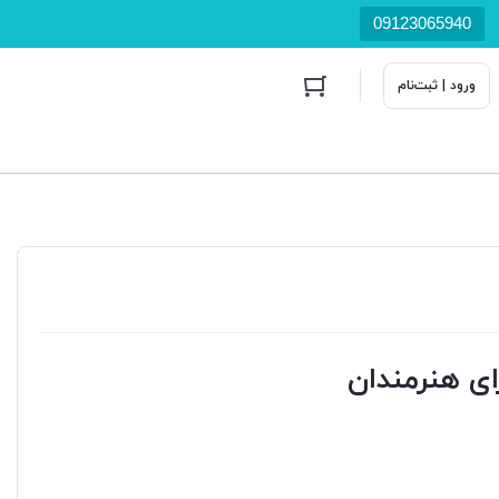
09123065940
ورود | ثبت‌نام
ای هنرمندان