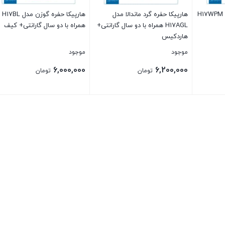
هارپیکا پلیت معرق مدل H17WPM
هارپیکا حفره گرد ماندالا مدل
هارپیکا حفره گوزن مدل H17BL
H17AGL همراه با دو سال گارانتی+
همراه با دو سال گارانتی+ کیف
هاردکیس
موجود
موجود
6,000,000
6,200,000
تومان
تومان
بستن
بستن