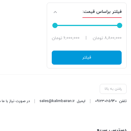
فیلتر براساس قیمت:
حداقل
حداکثر
8,800,000 تومان
|
6,000,000 تومان
قیمت
قیمت
فیلتر
رفتن به بالا
تلفن
09123065940
ایمیل
sales@kalimbairan.ir
در صورت نیاز با ما 
دسترسی سریع