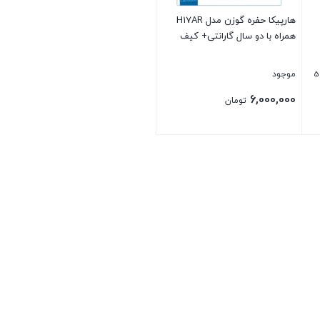
هارپیکا حفره گوزن مدل H17AR
همراه با دو سال گارانتی+ کیف
5
موجود
6,000,000
تومان
بستن