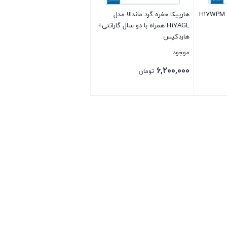
هارپیکا پلیت معرق مدل H17WPM
هارپیکا حفره گرد ماندالا مدل
H17AGL همراه با دو سال گارانتی+
هاردکیس
موجود
6,200,000
تومان
بستن