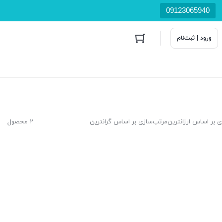
09123065940
ورود | ثبت‌نام
 بر اساس ارزانترین
مرتب‌سازی بر اساس گرانترین
2 محصول