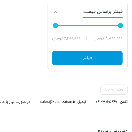
فیلتر براساس قیمت:
حداقل
حداکثر
8,800,000 تومان
|
6,200,000 تومان
قیمت
قیمت
فیلتر
رفتن به بالا
تلفن
09123065940
ایمیل
sales@kalimbairan.ir
در صورت نیاز با ما 
دسترسی سریع