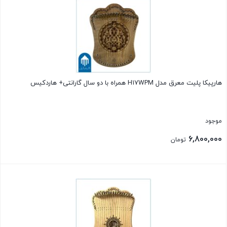
هارپیکا پلیت معرق مدل H17WPM همراه با دو سال گارانتی+ هاردکیس
موجود
6,800,000
تومان
بستن