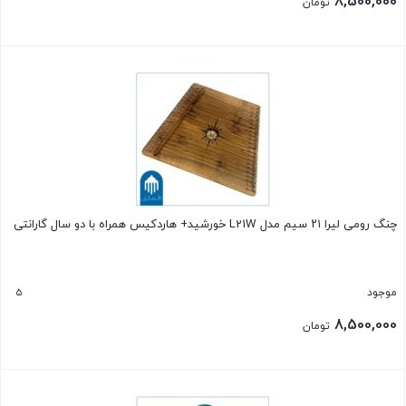
8,500,000
تومان
بستن
چنگ رومی لیرا ۲۱ سیم مدل L21W خورشید+ هاردکیس همراه با دو سال گارانتی
5
موجود
8,500,000
تومان
بستن