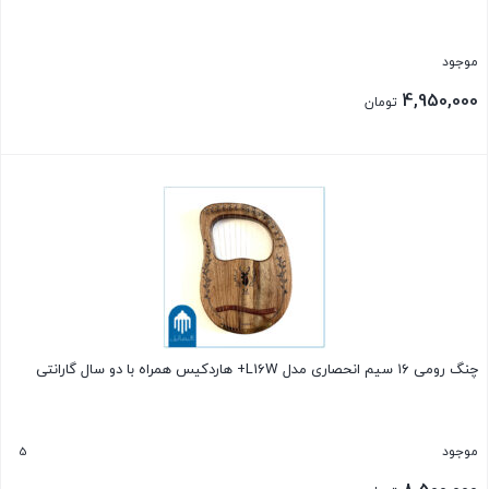
موجود
4,950,000
تومان
بستن
چنگ رومی ۱۶ سیم انحصاری مدل L16W+ هاردکیس همراه با دو سال گارانتی
5
موجود