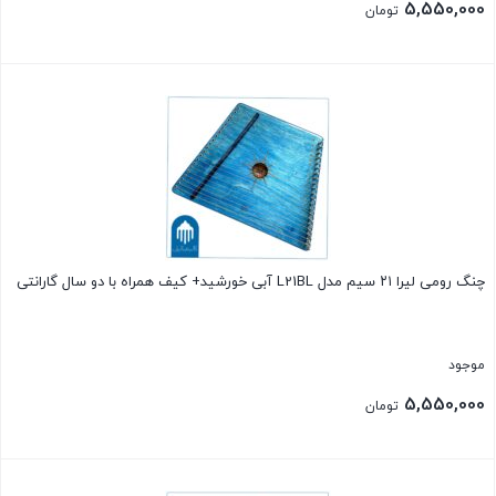
5,550,000
تومان
بستن
چنگ رومی لیرا ۲۱ سیم مدل L21BL آبی خورشید+ کیف همراه با دو سال گارانتی
موجود
5,550,000
تومان
بستن