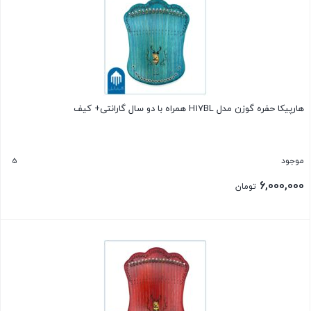
هارپیکا حفره گوزن مدل H17BL همراه با دو سال گارانتی+ کیف
5
موجود
6,000,000
تومان
بستن