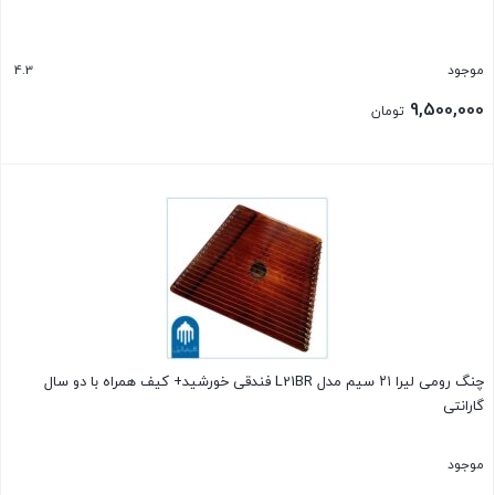
4.3
موجود
9,500,000
تومان
بستن
چنگ رومی لیرا ۲۱ سیم مدل L21BR فندقی خورشید+ کیف همراه با دو سال
گارانتی
موجود