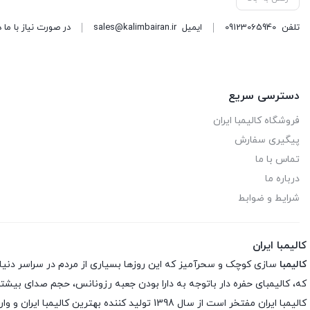
تلفن
09123065940
ایمیل
sales@kalimbairan.ir
در صورت نیاز با ما 
دسترسی سریع
فروشگاه کالیمبا ایران
پیگیری سفارش
تماس با ما
درباره ما
شرایط و ضوابط
کالیمبا ایران
کالیمبا
سازی کوچک و سحرآمیز که این روزها بسیاری از مردم در سراسر دنیا شیفته
که، کالیمبای حفره دار باتوجه به دارا بودن جعبه رزونانس، حجم صدای بیشتری
کالیمبا ایران مفتخر است از سال 1398 تولید کننده بهترین کالیمبا ایران و وارد کننده مستقیم بهترین برند های دنیا در ایران است و با بررسی تخصصی ساز کالیمبا