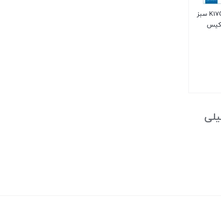
کالیمبا ۱۷ تیغه مدل K17GRP سبز
دکیس
یلی