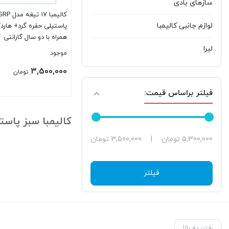
سازهای بادی
لوازم جانبی کالیمبا
پاستیلی حفره گرد+ هار
همراه با دو سال گارانتی
لیرا
موجود
3,500,000
تومان
فیلتر براساس قیمت:
بستن
کالیمبا سبز پاست
حداقل
حداکثر
5,300,000 تومان
|
3,500,000 تومان
قیمت
قیمت
فیلتر
رفتن به بالا