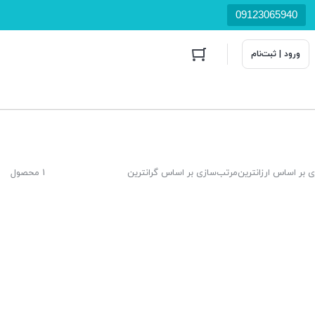
09123065940
ورود | ثبت‌نام
 بر اساس ارزانترین
مرتب‌سازی بر اساس گرانترین
1 محصول