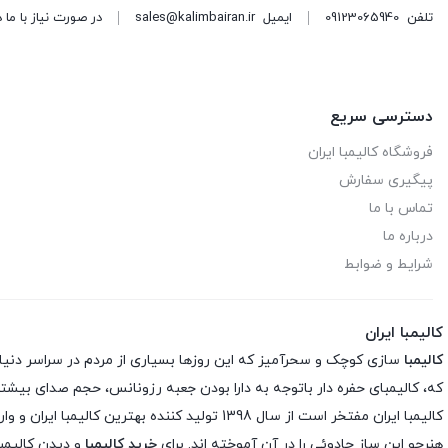
تلفن
09123065940
ایمیل
sales@kalimbairan.ir
در صورت نیاز با ما 
دسترسی سریع
فروشگاه کالیمبا ایران
پیگیری سفارش
تماس با ما
درباره ما
شرایط و ضوابط
کالیمبا ایران
کالیمبا
سازی کوچک و سحرآمیز که این روزها بسیاری از مردم در سراسر دنیا شیفته
که، کالیمبای حفره دار باتوجه به دارا بودن جعبه رزونانس، حجم صدای بیشتری
کالیمبا ایران مفتخر است از سال 1398 تولید کننده بهترین کالیمبا ایران و وارد کننده مستقیم بهترین برند های دنیا در ایران است و با بررسی تخصصی ساز کالیمبا
هنرجو این ساز جادوئی را در آن آموخته اند. برای
خرید کالیمبا
و دیدن کالیمبا