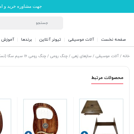
جهت مشاوره خرید و ام
صفحه نخست
آلات موسیقی
تیونر آنلاین
برندها
آموزش
خانه
/
آلات موسیقی
/
سازهای زهی
/
چنگ رومی
/ چنگ رومی ۱۶ سیم سگا (نسکافه ای) مدل Cg01-ns همراه با گارانتی
محصولات مرتبط