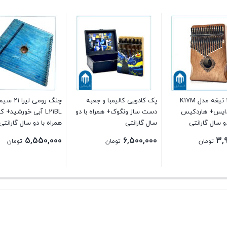
کالیمبا ۱۷ تیغه مدل K17M
پک کادویی کالیمبا و جعبه
چنگ رومی لیر
ادایس+ هاردکیس
دست ساز ونگوک+ همراه با دو
L21BL آبی خورشید+ 
و سال گارانتی
سال گارانتی
همراه با دو سال گارانتی
5,550,000
6,500,000
3,
تومان
تومان
تومان