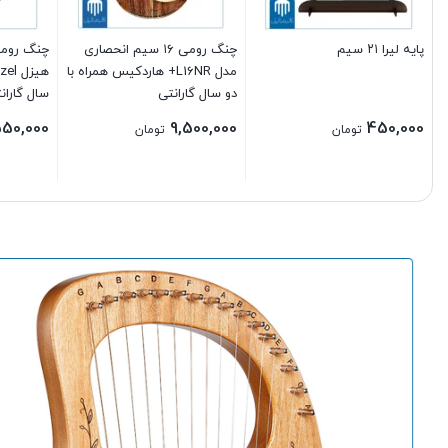
پایه لیرا ۲۱ سیم
چنگ رومی ۱۶ سیم انحصاری
مدل L16NR+ هاردکیس همراه با
دو سال گارانتی
سال گاران
550,000
9,500,000
450,000
تومان
تومان