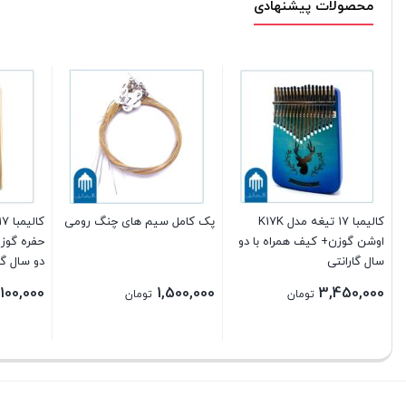
محصولات پیشنهادی
کالیمبا ۱۷ تیغه مدل K17K
پک کامل سیم های چنگ رومی
اوشن گوزن+ کیف همراه با دو
حفره گوز
سال گارانتی
دو سال گا
,100,000
1,500,000
3,450,000
تومان
تومان