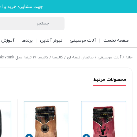
جهت مشاوره خرید و ام
صفحه نخست
آلات موسیقی
تیونر آنلاین
برندها
آموزش
خانه
/
آلات موسیقی
/
سازهای تیغه ای
/
کالیمبا
/ کالیمبا ۱۷ تیغه مدل k17pink(حفره قلب) +هاردکیس همراه با دو سال گارانتی
محصولات مرتبط