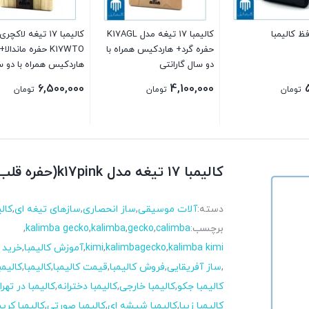
 کالیمبا
کالیمبا ۱۷ تیغه مدل K17AGL
کالیمبا ۱۷ تیغه لاک
حفره گرد+ هاردکیس همراه با
K17WTO حفره ماندالا+
دو سال گارانتی
هاردکیس همراه با دو س
گارانتی
6,500,000
4,100,000
تومان
تومان
تومان
کالیمبا ۱۷ تیغه مدل k17pink(حفره قلب) +هاردکیس همراه با دو سال گارانتی
دسته:
آلات موسیقی
,
ساز انحصاری
,
سازهای تیغه ای
,
کالی
برچسب:
calimba
,
gecko
,
kalimba
,
kalimba gecko
,
kalimba kimi
,
kalimbagecko
,
kimi
,
آموزش کالیمبا
,
خرید ک
,
ساز آفریقایی
,
فروش کالیمبا
,
قیمت کالیمبا
,
کالیمبا
,
کالیمب
کالیمبا جکو
,
کالیمبا خارجی
,
کالیمبا دخترانه
,
کالیمبا در تهر
کالیمبا زیبا
,
کالیمبا شیشه ای
,
کالیمبا صورتی
,
کالیمبا کری