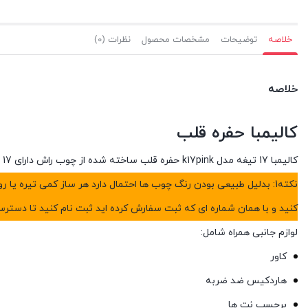
خلاصه
توضیحات
مشخصات محصول
نظرات (0)
خلاصه
کالیمبا حفره قلب
کالیمبا 17 تیغه مدل k17pink حفره قلب ساخته شده از چوب راش دارای 17 تیغه فولادی
کنید و با همان شماره ای که ثبت سفارش کرده اید ثبت نام کنید تا دسترسی
لوازم جانبی همراه شامل:
کاور
هاردکیس ضد ضربه
برچسب نت ها