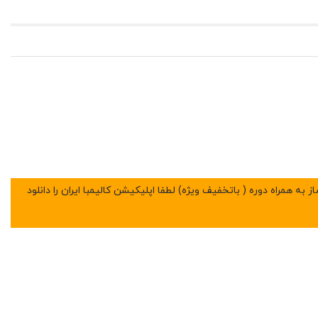
 دارد هر ساز کمی تیره یا روشن تر باشد نسبت به عکس موجود در وبسایت ها نکته 2:در صورت خرید ساز به همراه دوره ( باتخفیف ویژه) لطفا اپلیکیشن کالیمبا ایران را دانلود