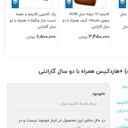
00
چری مدل
کالیمبا ۱۷ تیغه مدل K17K
پک کادویی کالیمبا و جعبه
سویل ماندالا+ کیف همراه با دو
دست ساز ونگوک+ همراه با دو
ال
سال گارانتی
سال گارانتی
6,500,000
3,450,000
تومان
تومان
مبا
ناموجود
الیمبا
ارسال توسط کالیمبا ایران
ا ارزان
,
ان
,
در حال حاضر این محصول در انبار موجود نیست و در
ستالی
,