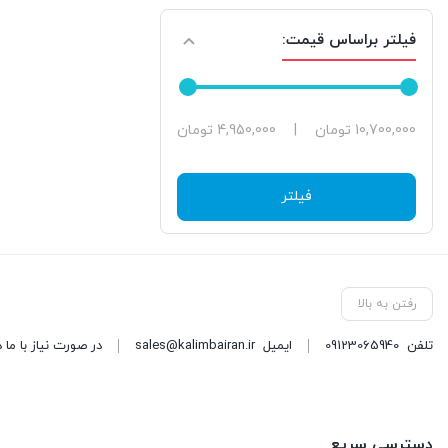
فیلتر براساس قیمت:
حداقل
حداکثر
10,700,000 تومان
|
4,950,000 تومان
قیمت
قیمت
فیلتر
رفتن به بالا
تلفن
09123065940
ایمیل
sales@kalimbairan.ir
در صورت نیاز با ما 
دسترسی سریع