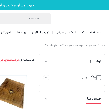
جهت مشاوره خرید و ام
صفحه نخست
آلات موسیقی
تیونر آنلاین
برندها
آموزش
خانه
/ محصولات برچسب خورده “لیرا خورشید”
مرتب‌سازی:
مرتب‌سازی بر
نوع ساز
چنگ رومی
5
جنس ساز