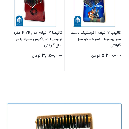
گار
00
کالیمبا ۱۷ تیغه آکوستیک دست
کالیمبا ۱۷ تیغه مدل K17R حفره
ساز زوتوپیا+ همراه با دو سال
لوتوس+ هاردکیس همراه با دو
گارانتی
سال گارانتی
3,950,000
5,200,000
تومان
تومان