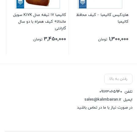
هاردکیس کالیمبا – کیف محافظ
کالیمبا ۱۷ تیغه مدل K17K سویل
کالیمبا
ماندالا+ کیف همراه با دو سال
گارانتی
گار
00
3,450,000
1,300,000
تومان
تومان
رفتن به بالا
تلفن
09123065940
ایمیل
sales@kalimbairan.ir
در صورت نیاز با ما در تماس باشید