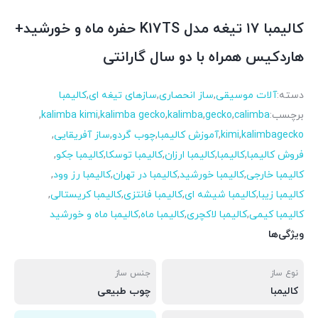
کالیمبا ۱۷ تیغه مدل K17TS حفره ماه و خورشید+
هاردکیس همراه با دو سال گارانتی
دسته:
آلات موسیقی
,
ساز انحصاری
,
سازهای تیغه ای
,
کالیمبا
برچسب:
calimba
,
gecko
,
kalimba
,
kalimba gecko
,
kalimba kimi
,
kalimbagecko
,
kimi
,
آموزش کالیمبا
,
چوب گردو
,
ساز آفریقایی
,
فروش کالیمبا
,
کالیمبا
,
کالیمبا ارزان
,
کالیمبا توسکا
,
کالیمبا جکو
,
کالیمبا خارجی
,
کالیمبا خورشید
,
کالیمبا در تهران
,
کالیمبا رز وود
,
کالیمبا زیبا
,
کالیمبا شیشه ای
,
کالیمبا فانتزی
,
کالیمبا کریستالی
,
کالیمبا کیمی
,
کالیمبا لاکچری
,
کالیمبا ماه
,
کالیمبا ماه و خورشید
ویژگی‌ها
نوع ساز
جنس ساز
کالیمبا
چوب طبیعی