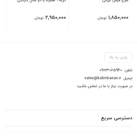
طرح فرش ایرانی
گربه+ همراه با دو سال گارانتی
گوز
00
2,950,000
1,850,000
تومان
تومان
رفتن به بالا
تلفن
09123065940
ایمیل
sales@kalimbairan.ir
در صورت نیاز با ما در تماس باشید
دسترسی سریع