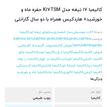
کالیمبا ۱۷ تیغه مدل K17TSM حفره ماه و
خورشید+ هاردکیس همراه با دو سال گارانتی
دسته:
آلات موسیقی
,
ساز انحصاری
,
سازهای تیغه ای
,
کالیمبا
برچسب:
calimba
,
gecko
,
kalimba
,
kalimba gecko
,
kalimba kimi
,
kalimbagecko
,
kimi
,
آموزش کالیمبا
,
چوب گردو
,
ساز آفریقایی
,
فروش کالیمبا
,
کالیمبا
,
کالیمبا ارزان
,
کالیمبا توسکا
,
کالیمبا جکو
,
کالیمبا خارجی
,
کالیمبا خورشید
,
کالیمبا در تهران
,
کالیمبا رز وود
,
کالیمبا زیبا
,
کالیمبا شیشه ای
,
کالیمبا فانتزی
,
کالیمبا کریستالی
,
کالیمبا کیمی
,
کالیمبا لاکچری
,
کالیمبا ماه
,
کالیمبا ماه و خورشید
ویژگی‌ها
نوع ساز
جنس ساز
کالیمبا
چوب طبیعی