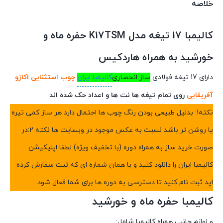
خلاصه
کالیمبا 17 تیغه مدل K17TSM حفره ماه و
خورشید به همراه هاردکیس
دارای 17 تیغه فولادی
ساز انحصاری
کالیمبا ایران
چوب استثنایی اکاژو
آفریقایی
روی تمام تیغه ها نت ها و اعداد حک شده اند
نکته1: بدلیل طبیعی بودن رنگ چوب ها احتمال دارد هر ساز کمی تیره
یا روشن تر باشد نسبت به عکس موجود در وبسایت ها نکته 2:در
صورت خرید ساز به همراه دوره (با تخفیف ویژه) لطفا اپلیکیشن
کالیمبا ایران را دانلود کنید و با همان شماره ای که ثبت سفارش کرده
اید ثبت نام کنید تا دسترسی به دوره ها برای شما فعال شود.
کالیمبا حفره ماه و خورشید‎
و لوازم جانبی همراه کالیمبا شامل: