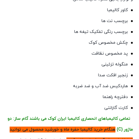
کاور کالیمبا
برچسب نت ها
برچسب رنگی تفکیک تیغه ها
چکش مخصوص کوک
پد مخصوص نظافت
منگوله تزئینی
زنجیر افکت صدا
هاردکیس ضد آب و ضد ضربه
دفترچه راهنما
کارت گارانتی
تمامی کالیمباهای انحصاری کالیمبا ایران کوک می باشند
گام ساز: دو
ماژور (C)
هنگام خرید کالیمبا حفره ماه و خورشید محصول می توانید