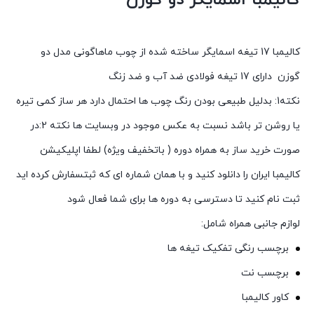
کالیمبا اسمایگر دو گوزن
کالیمبا
17
تیغه
اسمایگر
ساخته
شده
از
چوب
ماهاگونی مدل دو
گوزن
دارای
17
تیغه
فولادی
ضد
آب
و
ضد
زنگ
نکته
1:
بدلیل
طبیعی
بودن
رنگ
چوب
ها
احتمال
دارد
هر
ساز
کمی
تیره
یا
روشن
تر
باشد
نسبت
به
عکس
موجود
در
وبسایت
ها
نکته
2:
در
صورت
خرید
ساز
به
همراه
دوره
(
باتخفیف
ویژه
)
لطفا
اپلیکیشن
کالیمبا
ایران
را
دانلود
کنید
و
با
همان
شماره
ای
که
ثبت
سفارش
کرده
اید
ثبت
نام
کنید
تا
دسترسی
به
دوره
ها
برای
شما
فعال
شود
لوازم
جانبی
همراه
شامل
:
برچسب
رنگی
تفکیک
تیغه
ها
برچسب
نت
کاور
کالیمبا